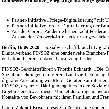
Bundesweite Initiative „Pflege-Digitalisierung“ gesta
Partner-Initiative „Pflege-Digitalisierung“ mit 
Partner-Initiative fordert Digitalisierung der Br
Aus der Corona-Pandemie lernen: acht Forderunge
Ausbau der Netzwerk-Infrastruktur zu gewährlei
Berlin, 16.06.2020 –
Sozialwirtschaft braucht Digitali
Digitalverband FINSOZ eine bundesweite Branchen-Pla
enthält und deren konkrete Umsetzung fordert.
FINSOZ-Geschäftsführerin Thordis Eckhardt: „Die Co
Sozialeinrichtungen in unserem Land vielfach mangel
digitaler Ausstattung wie Mobil-Geräten zur interne
FINSOZ, ergänzt: „Häufig mangelt es in den Sozialein
Ergebnis erschwert dieser Mangel die dringend benöti
Kontakte von Bewohnern mit ihren Familien und Freun
Um in Zukunft Krisen dieser Größenordnung und gesu