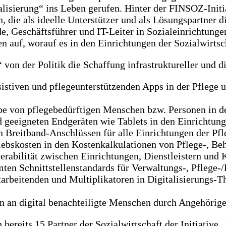
lisierung“ ins Leben gerufen. Hinter der FINSOZ-Initia
die als ideelle Unterstützer und als Lösungspartner d
 Geschäftsführer und IT-Leiter in Sozialeinrichtungen
en auf, worauf es in den Einrichtungen der Sozialwirts
“ von der Politik die Schaffung infrastruktureller und 
istiven und pflegeunterstützenden Apps in der Pflege u
be von pflegebedürftigen Menschen bzw. Personen in de
geeigneten Endgeräten wie Tablets in den Einrichtun
n Breitband-Anschlüssen für alle Einrichtungen der Pf
iebskosten in den Kostenkalkulationen von Pflege-, Be
erabilität zwischen Einrichtungen, Dienstleistern und 
ten Schnittstellenstandards für Verwaltungs-, Pflege
arbeitenden und Multiplikatoren in Digitalisierungs-T
 an digital benachteiligte Menschen durch Angehörige 
bereits 15 Partner der Sozialwirtschaft der Initiative 