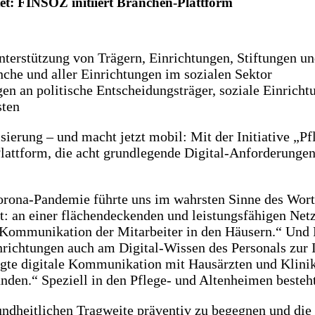
rtet: FINSOZ initiiert Branchen-Plattform
Unterstützung von Trägern, Einrichtungen, Stiftungen u
anche und aller Einrichtungen im sozialen Sektor
n an politische Entscheidungsträger, soziale Einrichtu
sten
sierung – und macht jetzt mobil: Mit der Initiative „Pfle
ttform, die acht grundlegende Digital-Anforderungen 
rona-Pandemie führte uns im wahrsten Sinne des Worte
t: an einer flächendeckenden und leistungsfähigen Net
n Kommunikation der Mitarbeiter in den Häusern.“ Und
richtungen auch am Digital-Wissen des Personals zur I
gte digitale Kommunikation mit Hausärzten und Klinike
den.“ Speziell in den Pflege- und Altenheimen besteh
ndheitlichen Tragweite präventiv zu begegnen und di