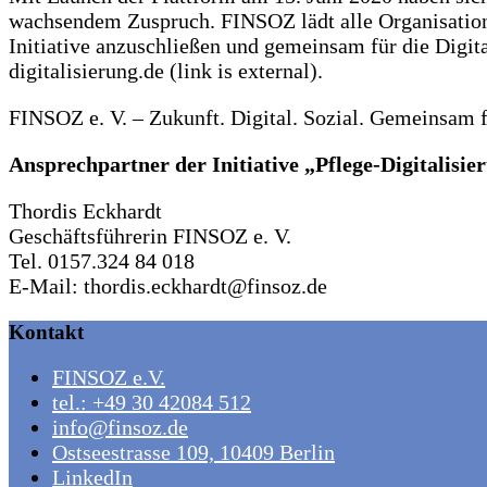
wachsendem Zuspruch. FINSOZ lädt alle Organisation 
Initiative anzuschließen und gemeinsam für die Digita
digitalisierung.de (link is external).
FINSOZ e. V. – Zukunft. Digital. Sozial. Gemeinsam f
Ansprechpartner der Initiative „Pflege-Digitalisie
Thordis Eckhardt
Geschäftsführerin FINSOZ e. V.
Tel. 0157.324 84 018
E-Mail: thordis.eckhardt@finsoz.de
Kontakt
FINSOZ e.V.
tel.: +49 30 42084 512
info@finsoz.de
Ostseestrasse 109, 10409 Berlin
LinkedIn